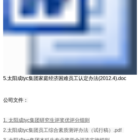
5.太阳成tyc集团家庭经济困难员工认定办法(2012.4).doc
公司文件：
1. 太阳成tyc集团研究生评奖优评分细则
2.太阳成tyc集团员工综合素质测评办法（试行稿）.pdf