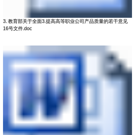
3. 教育部关于全面3.提高高等职业公司产品质量的若干意见
16号文件.doc