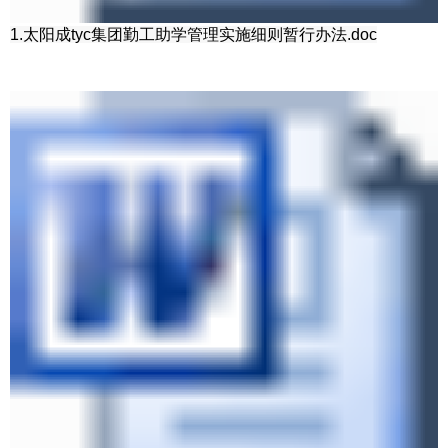
1.太阳成tyc集团勤工助学管理实施细则暂行办法.doc