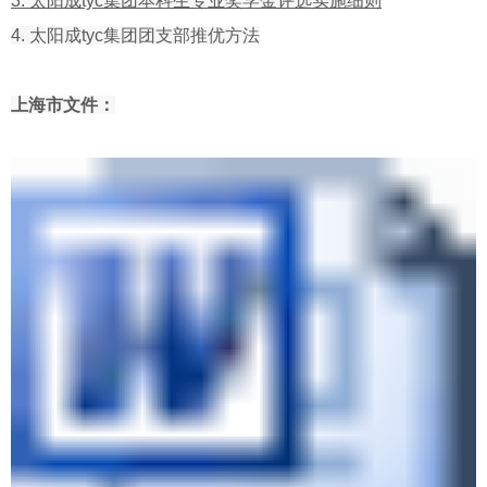
3. 太阳成tyc集团本科生专业奖学金评选实施细则
4. 太阳成tyc集团团支部推优方法
上海市文件：