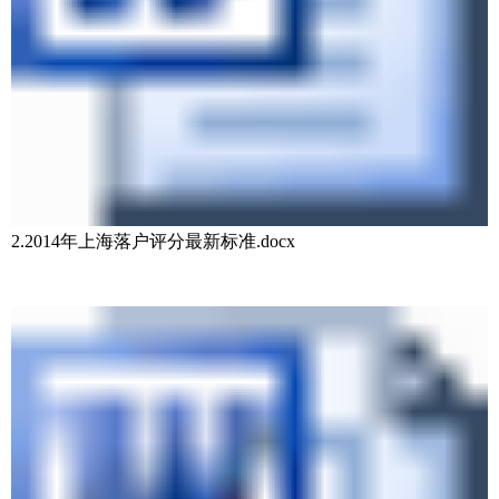
2.2014年上海落户评分最新标准.docx