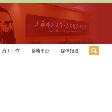
员工工作
基地平台
媒体报道