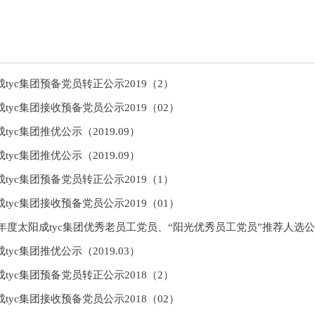
tyc集团预备党员转正公示2019（2）
tyc集团接收预备党员公示2019（02）
yc集团推优公示（2019.09）
yc集团推优公示（2019.09）
tyc集团预备党员转正公示2019（1）
tyc集团接收预备党员公示2019（01）
9年度太阳成tyc集团优秀老员工党员、“阳光优秀员工党员”推荐人选
yc集团推优公示（2019.03）
tyc集团预备党员转正公示2018（2）
tyc集团接收预备党员公示2018（02）