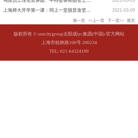
2021-05-09
马院员工理论宣讲团、中特会讲师团登上党
史学习教育巴士课堂进行集体备课
2021-03-09
上海师大开学第一课：同上一堂脱贫攻坚精
神思政金课
第一页
<<上一页
下一页>>
尾页
版权所有 ©️ suncitygroup太阳成tyc集团(中国)-官方网站
上海市桂林路100号 200234
TEL: 021-64324180