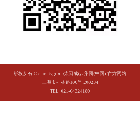
版权所有 ©️ suncitygroup太阳成tyc集团(中国)-官方网站
上海市桂林路100号 200234
TEL: 021-64324180