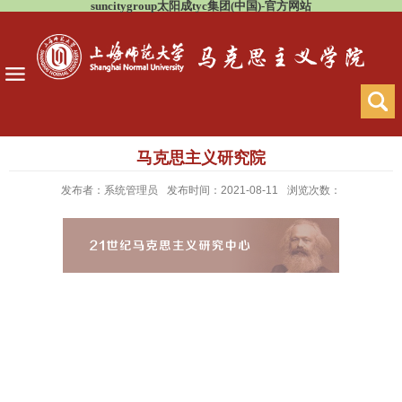
suncitygroup太阳成tyc集团(中国)-官方网站
马克思主义研究院
发布者：系统管理员
发布时间：2021-08-11
浏览次数：