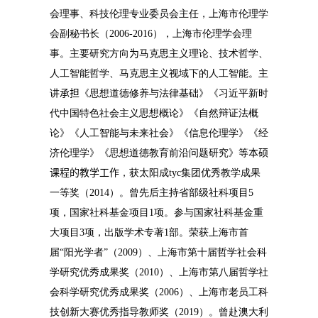
会理事、科技伦理专业委员会主任，上海市伦理学
会副秘书长（
2006-2016
），上海市伦理学会理
事。主要研究方向
为
马克思主义理论、技术哲学、
人工智能哲学、马克思主义视域下的人工智能。主
讲
承担
《思想道德修养与法律基础》《习近平新时
代中国特色社会主义思想概论》《自然辩证法概
论》《人工智能与未来社会》《信息伦理学》《经
济伦理学》《思想道德教育前沿问题研究》等
本硕
课程的教学工作
，获太阳成tyc集团优秀教学成果
一等奖（
2014
）。曾先后主持省部级社科项目
5
项，国家社科基金项目
1
项。参与国家社科基金重
大项目
3
项，出版学术专著
1
部。荣获上海市首
届“阳光学者”（
2009
）、上海市第十届哲学社会科
学研究优秀成果奖（
2010
）、上海市第八届哲学社
会科学研究优秀成果奖（
2006
）、上海市老员工科
技创新大赛优秀指导教师奖（
2019
）。曾赴澳大利