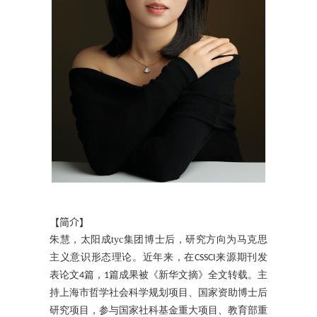
【
简介
】
朱慧
，太阳成tyc集团博士后
，
研究方向为马克思
主义意识形态理论。
近年来，在
来源期刊发
CSSCI
表论文
篇，
篇
成果被《新华文摘》
全文
转载。主
4
1
持上海市哲学社会科学规划项目
、
国家资助博士后
研究项目
，
参与国家社科基金重大项目、教育部重