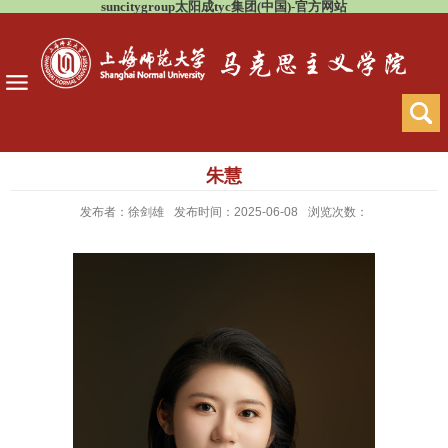
suncitygroup太阳成tyc集团(中国)-官方网站
朱慧
发布者：徐剑雄
发布时间：2025-06-08
浏览次数：