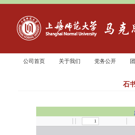
公司首页
关于我们
党务公开
石