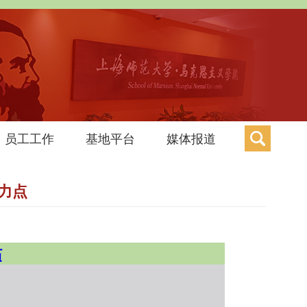
员工工作
基地平台
媒体报道
力点