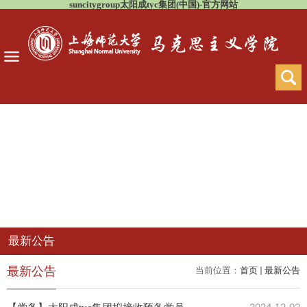
suncitygroup太阳成tyc集团(中国)-官方网站
最新公告
最新公告
当前位置：
首页
最新公告